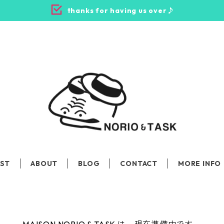
thanks for having us over♪
IST
ABOUT
BLOG
CONTACT
MORE INFO